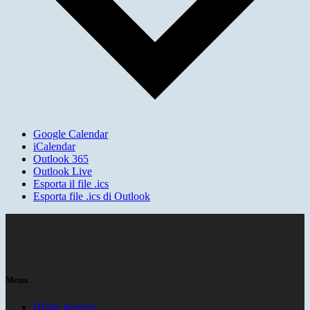
Google Calendar
iCalendar
Outlook 365
Outlook Live
Esporta il file .ics
Esporta file .ics di Outlook
Menu
Home Inverno