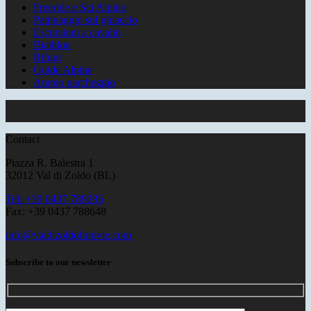
Freeride e Sci Alpino
Pattinaggio sul ghiaccio
Escursioni a cavallo
Biathlon
Rifugi
Guide Alpine
Ampio parcheggio
Contact
Piazza R. Balestra 1
32012 Val di Zoldo (BL)
Tel: +39 0437 789295
Fax: +39 0437 788648
info@valdizoldofunivie.com
Subscribe to our newsletter