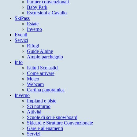
Partner convenzionati
Baby Park
Escursioni a Cavallo
SkiPass
Estate
Inverno
Eventi
Servizi
Rifugi
Guide Alpine
Ampio parcheggio
Info
Istituti Scolastici
Come arrivare
Meteo
Webcam
Cartina panoramica
Inverno
Impianti e piste
Sci notturno
Attività
Scuole di sci e snowboard
Skicard e Strutture Convenzionate
Gare e allenamenti
Servizi