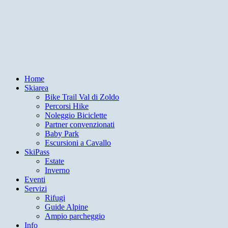
Home
Skiarea
Bike Trail Val di Zoldo
Percorsi Hike
Noleggio Biciclette
Partner convenzionati
Baby Park
Escursioni a Cavallo
SkiPass
Estate
Inverno
Eventi
Servizi
Rifugi
Guide Alpine
Ampio parcheggio
Info