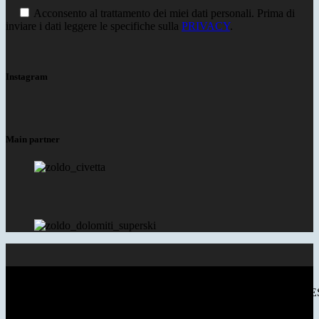
Acconsento al trattamento dei miei dati personali. Prima di
inviare i dati leggere le specifiche sulla
PRIVACY
.
Instagram
Main partner
© 2018 VAL DI ZOLDO DOLOMITES - P