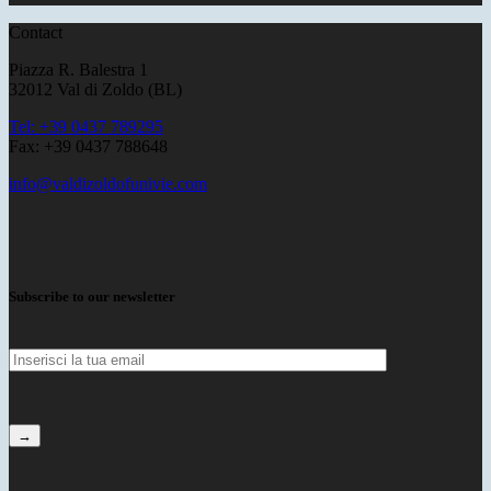
Contact
Piazza R. Balestra 1
32012 Val di Zoldo (BL)
Tel: +39 0437 789295
Fax: +39 0437 788648
info@valdizoldofunivie.com
Subscribe to our newsletter