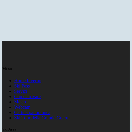
Menu
Home Inverno
Ski Pass
Servizi
Come arrivare
Meteo
Webcam
Cartina panoramica
Ski Tour della Grande Guerra
Ski Area