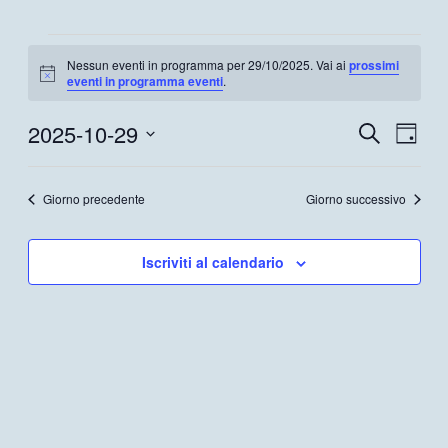
Eventi
for
Nessun eventi in programma per 29/10/2025. Vai ai
prossimi
Notice
eventi in programma eventi
.
29/10/2025
2025-10-29
Eventi
Even
Cerca
Giorno
Viste
Ricerca
Seleziona
Navi
la
e
data.
Giorno precedente
Giorno successivo
viste
Navigazi
Iscriviti al calendario