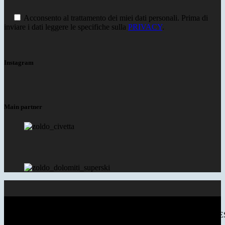
Acconsento al trattamento dei miei dati personali. Prima di
inviare i dati leggere le specifiche sulla
PRIVACY
.
Instagram
Main partner
© 2018 VAL DI ZOLDO DOLOMITES - P