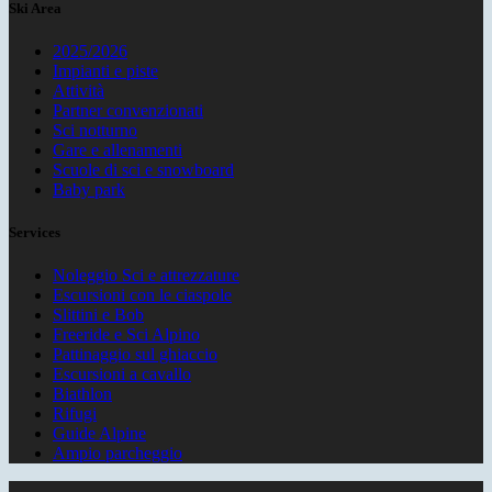
Ski Area
2025/2026
Impianti e piste
Attività
Partner convenzionati
Sci notturno
Gare e allenamenti
Scuole di sci e snowboard
Baby park
Services
Noleggio Sci e attrezzature
Escursioni con le ciaspole
Slittini e Bob
Freeride e Sci Alpino
Pattinaggio sul ghiaccio
Escursioni a cavallo
Biathlon
Rifugi
Guide Alpine
Ampio parcheggio