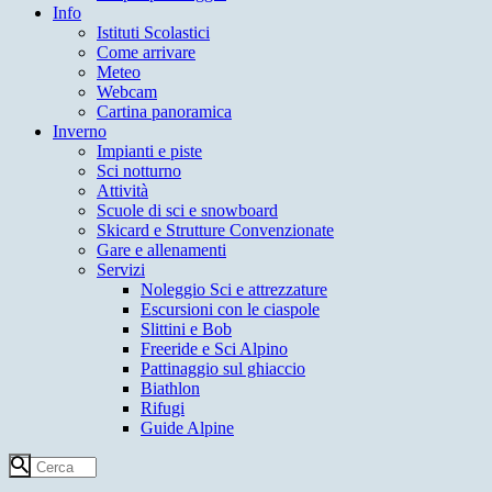
Info
Istituti Scolastici
Come arrivare
Meteo
Webcam
Cartina panoramica
Inverno
Impianti e piste
Sci notturno
Attività
Scuole di sci e snowboard
Skicard e Strutture Convenzionate
Gare e allenamenti
Servizi
Noleggio Sci e attrezzature
Escursioni con le ciaspole
Slittini e Bob
Freeride e Sci Alpino
Pattinaggio sul ghiaccio
Biathlon
Rifugi
Guide Alpine