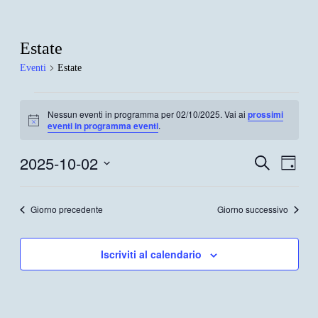
Estate
Eventi
Estate
Eventi
Nessun eventi in programma per 02/10/2025. Vai ai
prossimi
for
Notice
eventi in programma eventi
.
02/10/2025
2025-10-02
Eventi
Even
Cerca
Giorno
Viste
Ricerca
Seleziona
Navi
la
e
data.
Giorno precedente
Giorno successivo
viste
Navigazi
Iscriviti al calendario