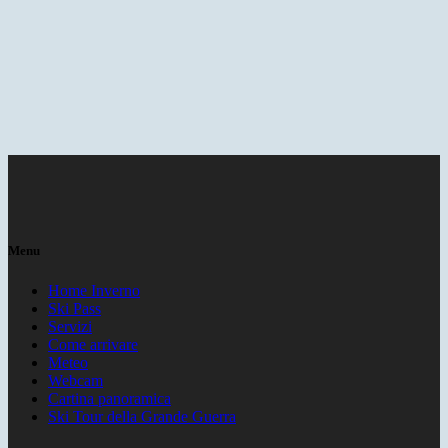
Menu
Home Inverno
Ski Pass
Servizi
Come arrivare
Meteo
Webcam
Cartina panoramica
Ski Tour della Grande Guerra