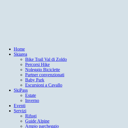
Home
Skiarea
Bike Trail Val di Zoldo
Percorsi Hike
Noleggio Biciclette
Partner convenzionati
Baby Park
Escursioni a Cavallo
SkiPass
Estate
Inverno
Eventi
Servizi
Rifugi
Guide Alpine
Ampio parcheggio