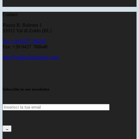
Contact
Piazza R. Balestra 1
32012 Val di Zoldo (BL)
Tel: +39 0437 789295
Fax: +39 0437 788648
info@valdizoldofunivie.com
Subscribe to our newsletter