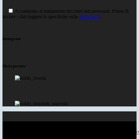
Acconsento al trattamento dei miei dati personali. Prima di
inviare i dati leggere le specifiche sulla
PRIVACY
.
Instagram
Main partner
© 2018 VAL DI ZOLDO DOLOMITES - P