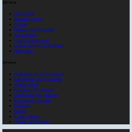
Ski Area
2025/2026
Impianti e piste
Attività
Partner convenzionati
Sci notturno
Gare e allenamenti
Scuole di sci e snowboard
Baby park
Services
Noleggio Sci e attrezzature
Escursioni con le ciaspole
Slittini e Bob
Freeride e Sci Alpino
Pattinaggio sul ghiaccio
Escursioni a cavallo
Biathlon
Rifugi
Guide Alpine
Ampio parcheggio