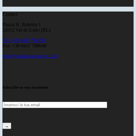
Contact
Piazza R. Balestra 1
32012 Val di Zoldo (BL)
Tel: +39 0437 789295
Fax: +39 0437 788648
info@valdizoldofunivie.com
Subscribe to our newsletter