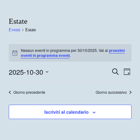
Estate
Eventi
Estate
Eventi
Nessun eventi in programma per 30/10/2025. Vai ai
prossimi
for
Notice
eventi in programma eventi
.
30/10/2025
2025-10-30
Eventi
Even
Cerca
Giorno
Viste
Ricerca
Seleziona
Navi
la
e
data.
Giorno precedente
Giorno successivo
viste
Navigazi
Iscriviti al calendario