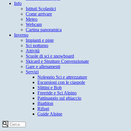
Info
Istituti Scolastici
Come arrivare
Meteo
Webcam
Cartina panoramica
Inverno
Impianti e piste
Sci notturno
Attività
Scuole di sci e snowboard
Skicard e Strutture Convenzionate
Gare e allenamenti
Servizi
Noleggio Sci e attrezzature
Escursioni con le ciaspole
Slittini e Bob
Freeride e Sci Alpino
Pattinaggio sul ghiaccio
Biathlon
Rifugi
Guide Alpine