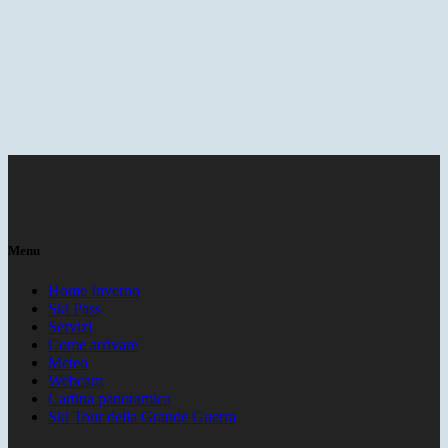
Menu
Home Inverno
Ski Pass
Servizi
Come arrivare
Meteo
Webcam
Cartina panoramica
Ski Tour della Grande Guerra