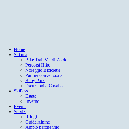
Home
Skiarea
Bike Trail Val di Zoldo
Percorsi Hike
Noleggio Biciclette
Partner convenzionati
Baby Park
Escursioni a Cavallo
SkiPass
Estate
Inverno
Eventi
Servizi
Rifugi
Guide Alpine
Ampio parcheggio