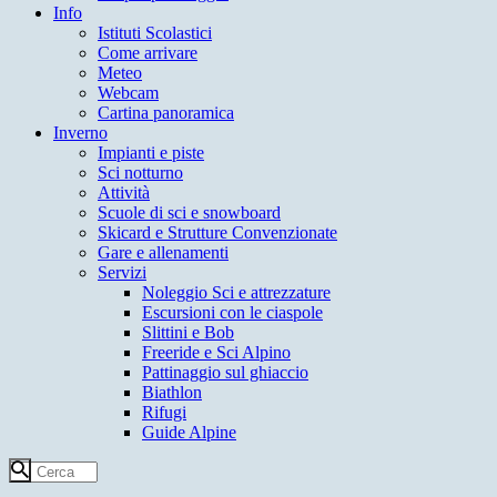
Info
Istituti Scolastici
Come arrivare
Meteo
Webcam
Cartina panoramica
Inverno
Impianti e piste
Sci notturno
Attività
Scuole di sci e snowboard
Skicard e Strutture Convenzionate
Gare e allenamenti
Servizi
Noleggio Sci e attrezzature
Escursioni con le ciaspole
Slittini e Bob
Freeride e Sci Alpino
Pattinaggio sul ghiaccio
Biathlon
Rifugi
Guide Alpine