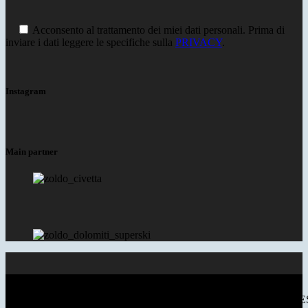
Acconsento al trattamento dei miei dati personali. Prima di
inviare i dati leggere le specifiche sulla
PRIVACY
.
Instagram
Main partner
© 2018 VAL DI ZOLDO DOLOMITES - P