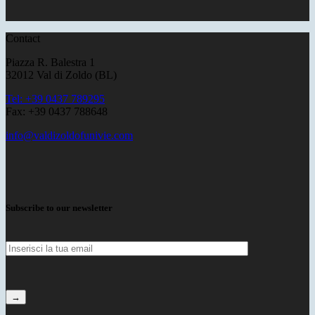
Contact
Piazza R. Balestra 1
32012 Val di Zoldo (BL)
Tel: +39 0437 789295
Fax: +39 0437 788648
info@valdizoldofunivie.com
Subscribe to our newsletter