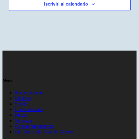
Iscriviti al calendario
Menu
Home Inverno
Ski Pass
Servizi
Come arrivare
Meteo
Webcam
Cartina panoramica
Ski Tour della Grande Guerra