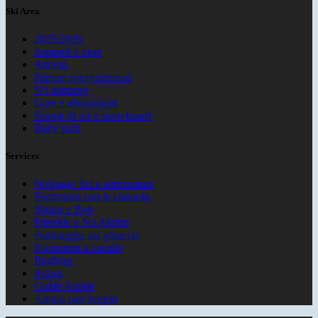
Ski Area
2025/2026
Impianti e piste
Attività
Partner convenzionati
Sci notturno
Gare e allenamenti
Scuole di sci e snowboard
Baby park
Services
Noleggio Sci e attrezzature
Escursioni con le ciaspole
Slittini e Bob
Freeride e Sci Alpino
Pattinaggio sul ghiaccio
Escursioni a cavallo
Biathlon
Rifugi
Guide Alpine
Ampio parcheggio