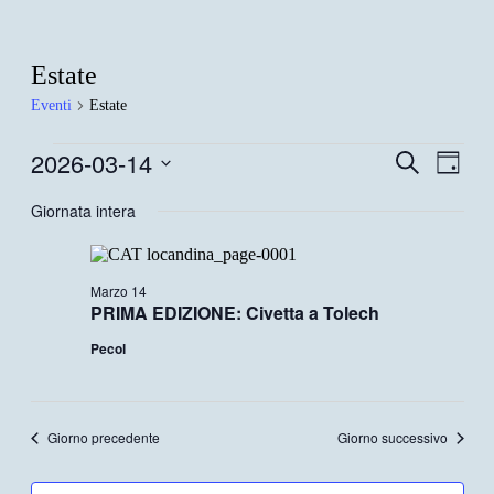
Estate
Eventi
Estate
Eventi
2026-03-14
Eventi
Even
Cerca
Giorno
Viste
for
Ricerca
Seleziona
Navi
la
Giornata intera
14/03/2026
e
data.
viste
Navigazi
Marzo 14
PRIMA EDIZIONE: Civetta a Tolech
Pecol
Giorno precedente
Giorno successivo