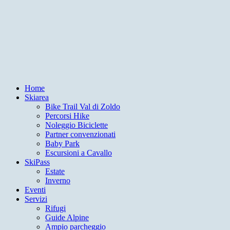
Home
Skiarea
Bike Trail Val di Zoldo
Percorsi Hike
Noleggio Biciclette
Partner convenzionati
Baby Park
Escursioni a Cavallo
SkiPass
Estate
Inverno
Eventi
Servizi
Rifugi
Guide Alpine
Ampio parcheggio