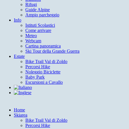
Rifugi
Guide Alpine
Ampio parcheggio
Info
Istituti Scolastici
Come arrivare
Meteo
Webcam
Cartina panoramica
Ski Tour della Grande Guerra
Estate
Bike Trail Val di Zoldo
Percorsi Hike
Noleggio Biciclette
Baby Park
Escursioni a Cavallo
Home
Skiarea
Bike Trail Val di Zoldo
Percorsi Hike