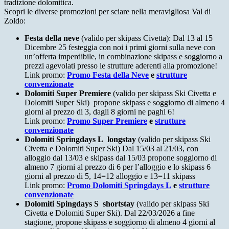
tradizione dolomitica.
Scopri le diverse promozioni per sciare nella meravigliosa Val di
Zoldo:
Festa della neve
(valido per skipass Civetta): Dal 13 al 15
Dicembre 25 festeggia con noi i primi giorni sulla neve con
un’offerta imperdibile, in combinazione skipass e soggiorno a
prezzi agevolati presso le strutture aderenti alla promozione!
Link promo:
Promo Festa della Neve
e
strutture
convenzionate
Dolomiti Super Premiere
(valido per skipass Ski Civetta e
Dolomiti Super Ski) propone skipass e soggiorno di almeno 4
giorni al prezzo di 3, dagli 8 giorni ne paghi 6!
Link promo:
Promo Super Premiere
e
strutture
convenzionate
Dolomiti Springdays L longstay
(valido per skipass Ski
Civetta e Dolomiti Super Ski) Dal 15/03 al 21/03, con
alloggio dal 13/03 e skipass dal 15/03 propone soggiorno di
almeno 7 giorni al prezzo di 6 per l’alloggio e lo skipass 6
giorni al prezzo di 5, 14=12 alloggio e 13=11 skipass
Link promo:
Promo Dolomiti Springdays L
e
strutture
convenzionate
Dolomiti Spingdays S shortstay
(valido per skipass Ski
Civetta e Dolomiti Super Ski). Dal 22/03/2026 a fine
stagione, propone skipass e soggiorno di almeno 4 giorni al