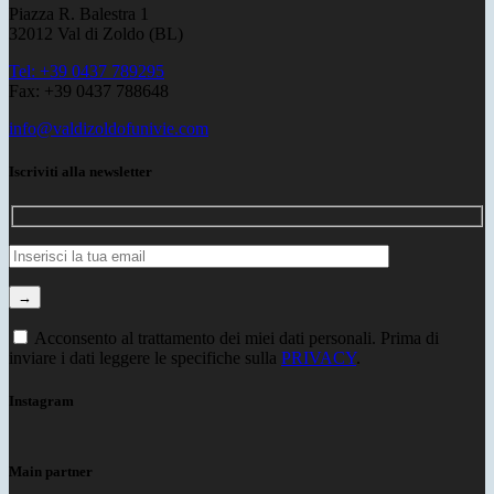
Piazza R. Balestra 1
32012 Val di Zoldo (BL)
Tel: +39 0437 789295
Fax: +39 0437 788648
info@valdizoldofunivie.com
Iscriviti alla newsletter
Acconsento al trattamento dei miei dati personali. Prima di
inviare i dati leggere le specifiche sulla
PRIVACY
.
Instagram
Main partner