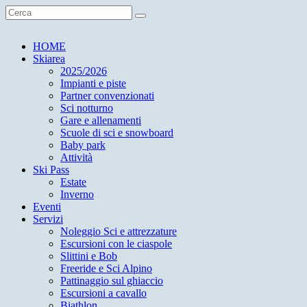
HOME
Skiarea
2025/2026
Impianti e piste
Partner convenzionati
Sci notturno
Gare e allenamenti
Scuole di sci e snowboard
Baby park
Attività
Ski Pass
Estate
Inverno
Eventi
Servizi
Noleggio Sci e attrezzature
Escursioni con le ciaspole
Slittini e Bob
Freeride e Sci Alpino
Pattinaggio sul ghiaccio
Escursioni a cavallo
Biathlon