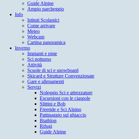
Guide Alpine
Ampio parcheggio
Info
Istituti Scolastici
Come arrivare
Meteo
Webcam
Cartina panoramica
Inverno
Impianti e piste
Sci notturno
Attività
Scuole di sci e snowboard
Skicard e Strutture Convenzionate
Gare e allenamenti
Servizi
Noleggio Sci e attrezzature
Escursioni con le ciaspole
Slittini e Bob
Freeride e Sci Alpino
Pattinaggio sul ghiaccio
Biathlon
Rifugi
Guide Alpine