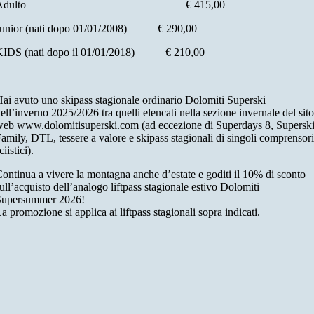
Adulto € 415,00
Junior (nati dopo 01/01/2008) € 290,00
KIDS (nati dopo il 01/01/2018) € 210,00
ai avuto uno skipass stagionale ordinario Dolomiti Superski
ell’inverno 2025/2026 tra quelli elencati nella sezione invernale del sito
eb www.dolomitisuperski.com (ad eccezione di Superdays 8, Supersk
amily, DTL, tessere a valore e skipass stagionali di singoli comprensori
ciistici).
ontinua a vivere la montagna anche d’estate e goditi il 10% di sconto
ull’acquisto dell’analogo liftpass stagionale estivo Dolomiti
Supersummer 2026!
a promozione si applica ai liftpass stagionali sopra indicati.