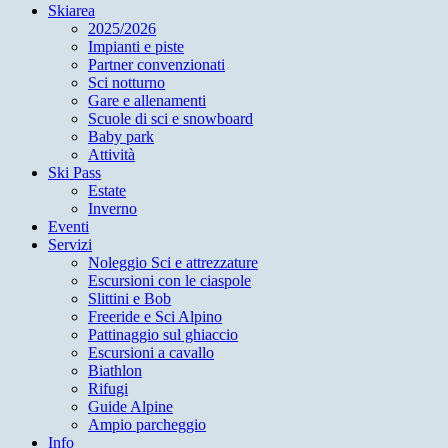
Skiarea
2025/2026
Impianti e piste
Partner convenzionati
Sci notturno
Gare e allenamenti
Scuole di sci e snowboard
Baby park
Attività
Ski Pass
Estate
Inverno
Eventi
Servizi
Noleggio Sci e attrezzature
Escursioni con le ciaspole
Slittini e Bob
Freeride e Sci Alpino
Pattinaggio sul ghiaccio
Escursioni a cavallo
Biathlon
Rifugi
Guide Alpine
Ampio parcheggio
Info