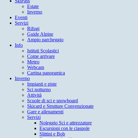
SkiPass
Estate
Inverno
Eventi
Servizi
Rifugi
Guide Alpine
Ampio parcheggio
Info
Istituti Scolastici
Come arrivare
Meteo
Webcam
Cartina panoramica
Inverno
Impianti e piste
Sci notturno
Attività
Scuole di sci e snowboard
Skicard e Strutture Convenzionate
Gare e allenamenti
Servizi
Noleggio Sci e attrezzature
Escursioni con le ciaspole
Slittini e Bob