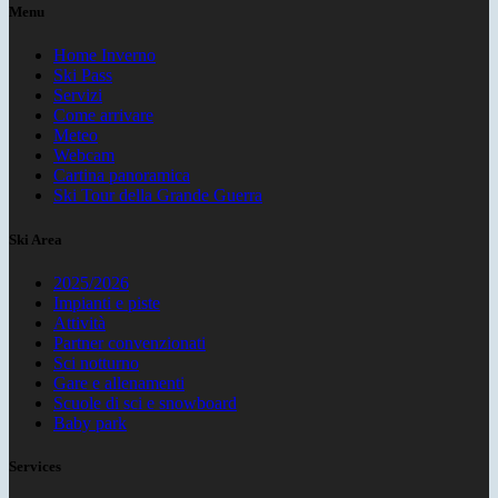
Menu
Home Inverno
Ski Pass
Servizi
Come arrivare
Meteo
Webcam
Cartina panoramica
Ski Tour della Grande Guerra
Ski Area
2025/2026
Impianti e piste
Attività
Partner convenzionati
Sci notturno
Gare e allenamenti
Scuole di sci e snowboard
Baby park
Services