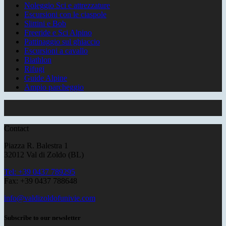
Noleggio Sci e attrezzature
Escursioni con le ciaspole
Slittini e Bob
Freeride e Sci Alpino
Pattinaggio sul ghiaccio
Escursioni a cavallo
Biathlon
Rifugi
Guide Alpine
Ampio parcheggio
Contact
Piazza R. Balestra 1
32012 Val di Zoldo (BL)
Tel: +39 0437 789295
Fax: +39 0437 788648
info@valdizoldofunivie.com
Subscribe to our newsletter