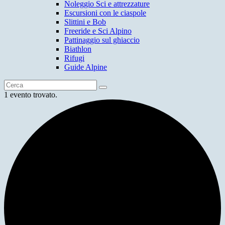
Noleggio Sci e attrezzature
Escursioni con le ciaspole
Slittini e Bob
Freeride e Sci Alpino
Pattinaggio sul ghiaccio
Biathlon
Rifugi
Guide Alpine
1 evento trovato.