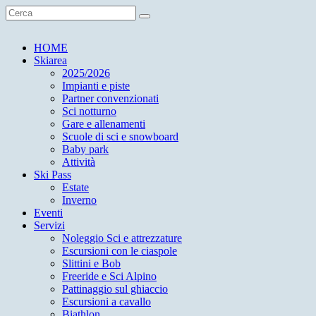
HOME
Skiarea
2025/2026
Impianti e piste
Partner convenzionati
Sci notturno
Gare e allenamenti
Scuole di sci e snowboard
Baby park
Attività
Ski Pass
Estate
Inverno
Eventi
Servizi
Noleggio Sci e attrezzature
Escursioni con le ciaspole
Slittini e Bob
Freeride e Sci Alpino
Pattinaggio sul ghiaccio
Escursioni a cavallo
Biathlon