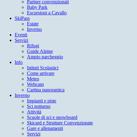
Partner convenzionati
Baby Park
Escursioni a Cavallo
SkiPass
Estate
Inverno
Eventi
Servizi
Rifugi
Guide Alpine
Ampio parcheggio
Info
Istituti Scolastici
Come arrivare
Meteo
Webcam
Cartina panoramica
Inverno
Impianti e piste
Sci notturno
Attività
Scuole di sci e snowboard
Skicard e Strutture Convenzionate
Gare e allenamenti
Servizi