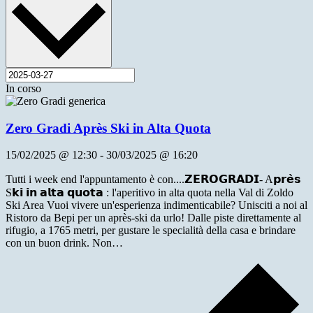
In corso
Zero Gradi Après Ski in Alta Quota
15/02/2025 @ 12:30
-
30/03/2025 @ 16:20
Tutti i week end l'appuntamento è con....𝗭𝗘𝗥𝗢𝗚𝗥𝗔𝗗𝗜- A𝗽𝗿𝗲̀𝘀
S𝗸𝗶 𝗶𝗻 𝗮𝗹𝘁𝗮 𝗾𝘂𝗼𝘁𝗮 : l'aperitivo in alta quota nella Val di Zoldo
Ski Area Vuoi vivere un'esperienza indimenticabile? Unisciti a noi al
Ristoro da Bepi per un après-ski da urlo! Dalle piste direttamente al
rifugio, a 1765 metri, per gustare le specialità della casa e brindare
con un buon drink. Non…