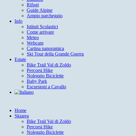
Rifugi
Guide Alpine
Ampio parcheggio
Info
Istituti Scolastici
Come arrivare
Meteo
Webcam
Cartina panoramica
Ski Tour della Grande Guerra
Estate
Bike Trail Val di Zoldo
Percorsi Hike
Noleggio Biciclette
Baby Park
Escursioni a Cavallo
Home
Skiarea
Bike Trail Val di Zoldo
Percorsi Hike
Noleggio Biciclette