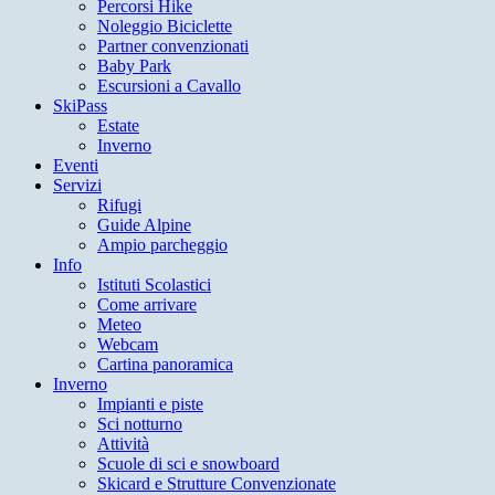
Percorsi Hike
Noleggio Biciclette
Partner convenzionati
Baby Park
Escursioni a Cavallo
SkiPass
Estate
Inverno
Eventi
Servizi
Rifugi
Guide Alpine
Ampio parcheggio
Info
Istituti Scolastici
Come arrivare
Meteo
Webcam
Cartina panoramica
Inverno
Impianti e piste
Sci notturno
Attività
Scuole di sci e snowboard
Skicard e Strutture Convenzionate