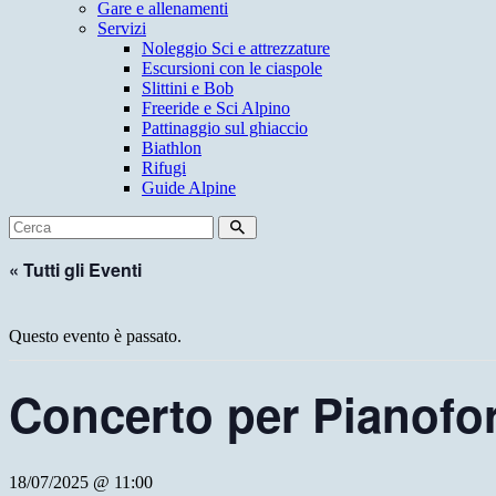
Gare e allenamenti
Servizi
Noleggio Sci e attrezzature
Escursioni con le ciaspole
Slittini e Bob
Freeride e Sci Alpino
Pattinaggio sul ghiaccio
Biathlon
Rifugi
Guide Alpine
« Tutti gli Eventi
Questo evento è passato.
Concerto per Pianofo
18/07/2025 @ 11:00