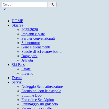
HOME
Skiarea
2025/2026
Impianti e piste
Partner convenzionati
Sci notturno
Gare e allenamenti
Scuole di sci e snowboard
Baby park
Attività
Ski Pass
Estate
Inverno
Eventi
Servizi
Noleggio Sci e attrezzature
Escursioni con le ciaspole
Slittini e Bob
Freeride e Sci Alpino
Pattinaggio sul ghiaccio
Escursioni a cavallo