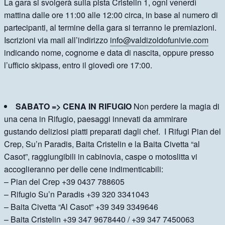
La gara si svolgerà sulla pista Cristelin 1, ogni venerdì
mattina dalle ore 11:00 alle 12:00 circa, in base al numero di
partecipanti, al termine della gara si terranno le premiazioni.
Iscrizioni via mail all’indirizzo
info@valdizoldofunivie.com
indicando nome, cognome e data di nascita, oppure presso
l’ufficio skipass, entro il giovedì ore 17:00.
SABATO => CENA IN RIFUGIO
Non perdere la magia di
una cena in Rifugio, paesaggi innevati da ammirare
gustando deliziosi piatti preparati dagli chef. I Rifugi Pian del
Crep, Su’n Paradis, Baita Cristelin e la Baita Civetta “al
Casot”, raggiungibili in cabinovia, caspe o motoslitta vi
accoglieranno per delle cene indimenticabili:
– Pian del Crep +39 0437 788605
– Rifugio Su’n Paradis +39 320 3341043
– Baita Civetta “Al Casot” +39 349 3349646
– Baita Cristelin +39 347 9678440 / +39 347 7450063