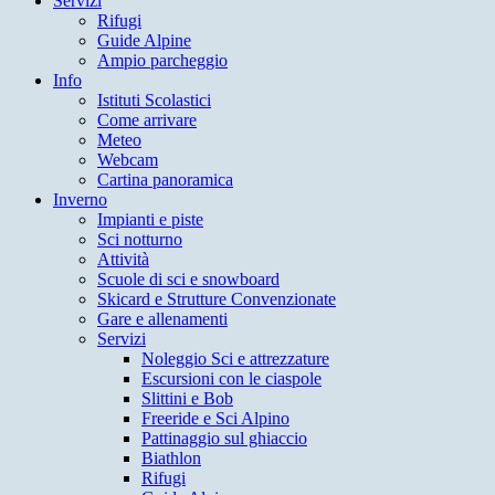
Servizi
Rifugi
Guide Alpine
Ampio parcheggio
Info
Istituti Scolastici
Come arrivare
Meteo
Webcam
Cartina panoramica
Inverno
Impianti e piste
Sci notturno
Attività
Scuole di sci e snowboard
Skicard e Strutture Convenzionate
Gare e allenamenti
Servizi
Noleggio Sci e attrezzature
Escursioni con le ciaspole
Slittini e Bob
Freeride e Sci Alpino
Pattinaggio sul ghiaccio
Biathlon
Rifugi