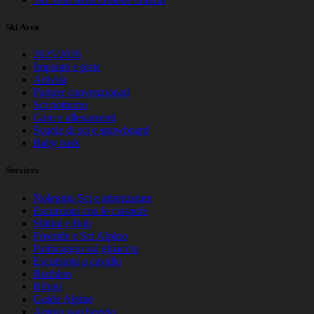
Ski Area
2025/2026
Impianti e piste
Attività
Partner convenzionati
Sci notturno
Gare e allenamenti
Scuole di sci e snowboard
Baby park
Services
Noleggio Sci e attrezzature
Escursioni con le ciaspole
Slittini e Bob
Freeride e Sci Alpino
Pattinaggio sul ghiaccio
Escursioni a cavallo
Biathlon
Rifugi
Guide Alpine
Ampio parcheggio