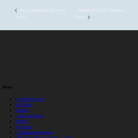
PRIMA EDIZIONE: Civetta a
Zero Gradi Après Ski in Alta
Quota
Tolech
Menu
Home Inverno
Ski Pass
Servizi
Come arrivare
Meteo
Webcam
Cartina panoramica
Ski Tour della Grande Guerra