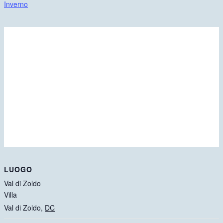
Inverno
LUOGO
Val di Zoldo
Villa
Val di Zoldo
,
DC