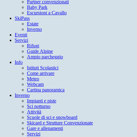
Partner convenzionati
Baby Park
Escursioni a Cavallo
SkiPass
Estate
Inverno
Eventi
Servizi
Rifugi
Guide Alpine
Ampio parcheggio
Info
Istituti Scolastici
Come arrivare
Meteo
Webcam
Cartina panoramica
Inverno
Impianti e piste
Sci notturno
Attività
Scuole di sci e snowboard
Skicard e Strutture Convenzionate
Gare e allenamenti
Servizi