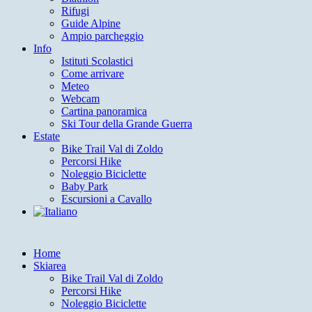
Rifugi
Guide Alpine
Ampio parcheggio
Info
Istituti Scolastici
Come arrivare
Meteo
Webcam
Cartina panoramica
Ski Tour della Grande Guerra
Estate
Bike Trail Val di Zoldo
Percorsi Hike
Noleggio Biciclette
Baby Park
Escursioni a Cavallo
Home
Skiarea
Bike Trail Val di Zoldo
Percorsi Hike
Noleggio Biciclette