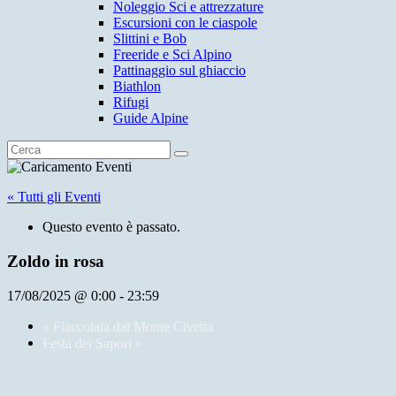
Noleggio Sci e attrezzature
Escursioni con le ciaspole
Slittini e Bob
Freeride e Sci Alpino
Pattinaggio sul ghiaccio
Biathlon
Rifugi
Guide Alpine
« Tutti gli Eventi
Questo evento è passato.
Zoldo in rosa
17/08/2025 @ 0:00
-
23:59
«
Fiaccolata dal Monte Civetta
Festa dei Sapori
»