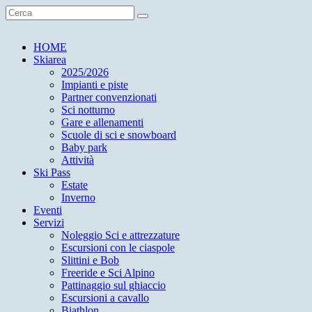
HOME
Skiarea
2025/2026
Impianti e piste
Partner convenzionati
Sci notturno
Gare e allenamenti
Scuole di sci e snowboard
Baby park
Attività
Ski Pass
Estate
Inverno
Eventi
Servizi
Noleggio Sci e attrezzature
Escursioni con le ciaspole
Slittini e Bob
Freeride e Sci Alpino
Pattinaggio sul ghiaccio
Escursioni a cavallo
Biathlon