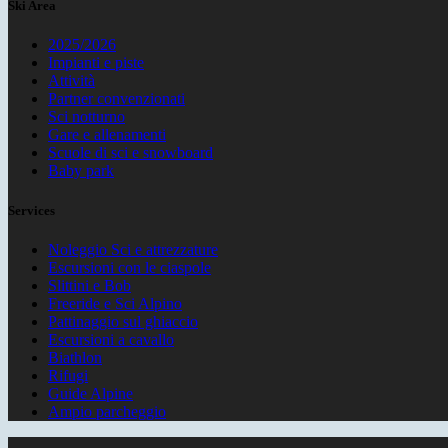
Ski Area
2025/2026
Impianti e piste
Attività
Partner convenzionati
Sci notturno
Gare e allenamenti
Scuole di sci e snowboard
Baby park
Services
Noleggio Sci e attrezzature
Escursioni con le ciaspole
Slittini e Bob
Freeride e Sci Alpino
Pattinaggio sul ghiaccio
Escursioni a cavallo
Biathlon
Rifugi
Guide Alpine
Ampio parcheggio