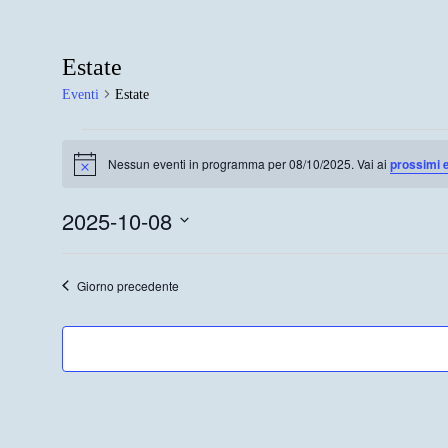
Estate
Eventi
Estate
Eventi
Nessun eventi in programma per 08/10/2025. Vai ai
prossimi 
for
Notice
08/10/2025
2025-10-08
Seleziona
la
data.
Giorno precedente