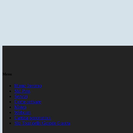
Menu
Home Inverno
Ski Pass
Servizi
Come arrivare
Meteo
Webcam
Cartina panoramica
Ski Tour della Grande Guerra