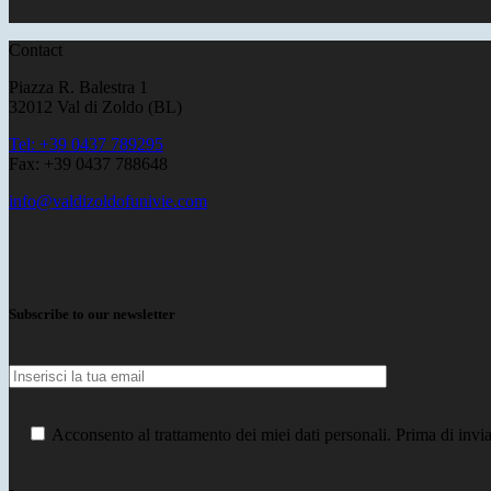
Contact
Piazza R. Balestra 1
32012 Val di Zoldo (BL)
Tel: +39 0437 789295
Fax: +39 0437 788648
info@valdizoldofunivie.com
Subscribe to our newsletter
Acconsento al trattamento dei miei dati personali. Prima di inviar