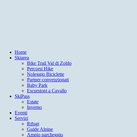
Home
Skiarea
Bike Trail Val di Zoldo
Percorsi Hike
Noleggio Biciclette
Partner convenzionati
Baby Park
Escursioni a Cavallo
SkiPass
Estate
Inverno
Eventi
Servizi
Rifugi
Guide Alpine
Ampio parcheggio