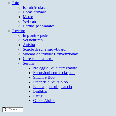
Info
Istituti Scolastici
Come arrivare
Meteo
Webcam
Cartina panoramica
Inverno
Impianti e piste
Sci notturno
Attività
Scuole di sci e snowboard
Skicard e Strutture Convenzionate
Gare e allenamenti
Servizi
Noleggio Sci e attrezzature
Escursioni con le ciaspole
Slittini e Bob
Freeride e Sci Alpino
Pattinaggio sul ghiaccio
Biathlon
Rifugi
Guide Alpine